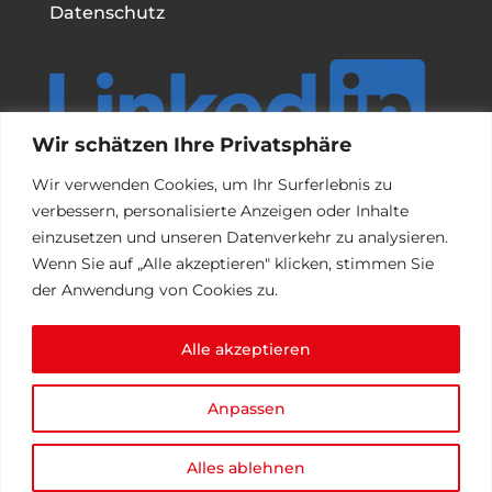
Datenschutz
Wir schätzen Ihre Privatsphäre
Wir verwenden Cookies, um Ihr Surferlebnis zu
Support
verbessern, personalisierte Anzeigen oder Inhalte
einzusetzen und unseren Datenverkehr zu analysieren.
Wenn Sie auf „Alle akzeptieren" klicken, stimmen Sie
Laden Sie hier die Teamviewer App runter
der Anwendung von Cookies zu.
Alle akzeptieren
Anpassen
Alles ablehnen
© 2025 DEKA Bürokommunikation